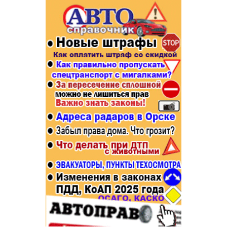
Популярное →
Строительство и ремонт
Афиша
Телекоммуникации и связь
Строительство и ремонт
Торговля
Авто и мото
Бизнес и финансы
Рестораны, кафе, бары
Юристы, Экспертиза, Страхование
Развлечения и отдых
Ремонт
Спорт Фитнес
Социальные организации
Недвижимость
Это интересно
Красота Косметология
Администрация