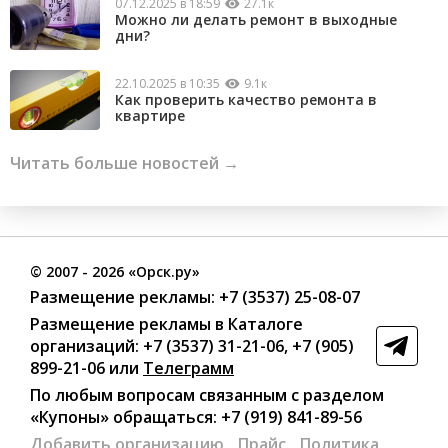
07.12.2025 в 18:59
27.1к
Можно ли делать ремонт в выходные
дни?
22.10.2025 в 10:35
9.1к
Как проверить качество ремонта в
квартире
Читать больше новостей →
©
2007
- 2026 «Орск.ру»
Размещение рекламы:
+7 (3537) 25-08-07
Размещение рекламы в Каталоге
организаций
:
+7 (3537) 31-21-06
,
+7 (905)
899-21-06
или
Телеграмм
По любым вопросам связанным с разделом
«Купоны»
обращаться:
+7 (919) 841-89-56
Добавить организацию
Прайс
Политика