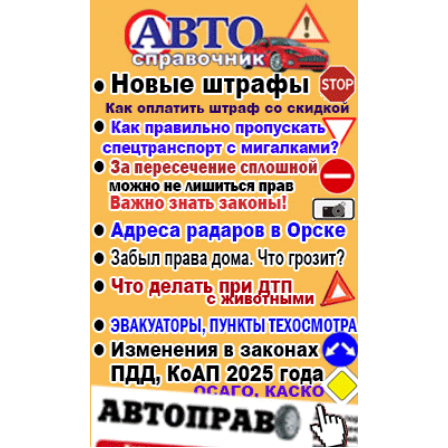
Популярное →
Строительство и ремонт
Афиша
Телекоммуникации и связь
Строительство и ремонт
Торговля
Авто и мото
Бизнес и финансы
Рестораны, кафе, бары
Юристы, Экспертиза, Страхование
Развлечения и отдых
Ремонт
Спорт Фитнес
Социальные организации
Недвижимость
Это интересно
Красота Косметология
Администрация