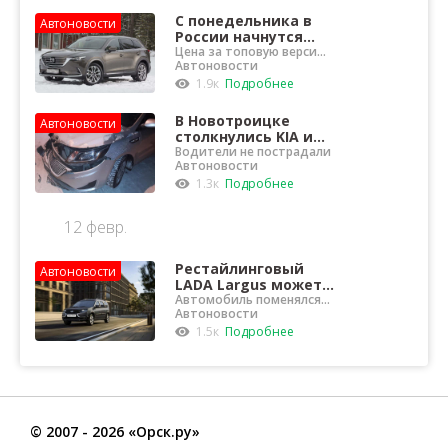
С понедельника в
Автоновости
России начнутся
продажи
Цена за топовую версию
составит 3 703 000
Автоновости
обновленного
рублей
кроссовера Mazda
1.9к
Подробнее
CX-9
В Новотроицке
Автоновости
столкнулись KIA и
«Газель»
Водители не пострадали
Автоновости
1.3к
Подробнее
12 февр.
Рестайлинговый
Автоновости
LADA Largus может
подорожать на 100
Автомобиль поменялся
только внешне
Автоновости
000 рублей
1.5к
Подробнее
©
2007
- 2026 «Орск.ру»