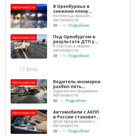
(IIHS)
В Оренбуржье в
Автоновости
снежном плену
оказались семь
На помощь пришли
спасатели
Автоновости
автомобилей
1.6к
Подробнее
Под Оренбургом в
Автоновости
результате ДТП у
«Лады Гранты»
К счастью, в аварии
никто не пострадал
Автоновости
вырвало двигатель
1.9к
Подробнее
13 февр.
Водитель иномарки
Автоновости
разбил пять
автомобилей и сбил
Один из пострадавших
скончался
Автоновости
двух пешеходов
2к
Подробнее
Автомобили с АКПП
Автоновости
в России становятся
все более
Доля продаж машин с
«автоматом» составила
Автоновости
популярными
62%
1.1к
Подробнее