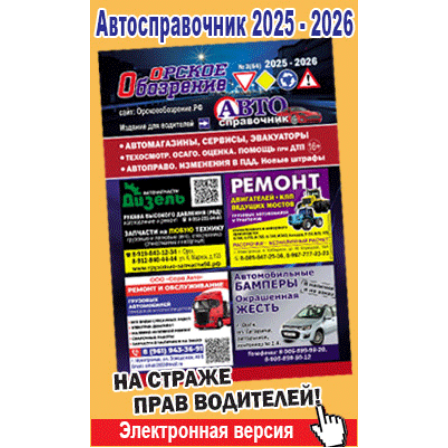
Популярное →
Строительство и ремонт
Афиша
Телекоммуникации и связь
Строительство и ремонт
Торговля
Авто и мото
Бизнес и финансы
Рестораны, кафе, бары
Юристы, Экспертиза, Страхование
Развлечения и отдых
Ремонт
Спорт Фитнес
Социальные организации
Недвижимость
Это интересно
Красота Косметология
Администрация