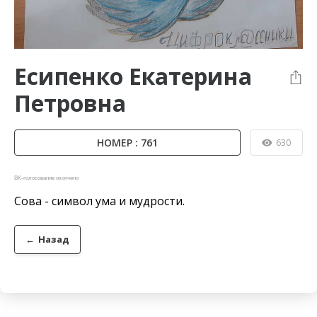
Есипенко Екатерина
Петровна
НОМЕР : 761
630
ВК-голосование окончено
Сова - символ ума и мудрости.
←
Назад