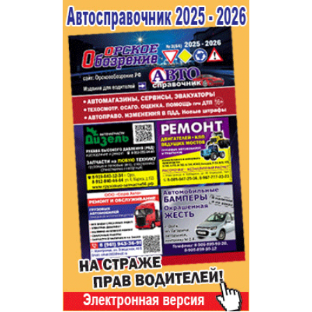
Популярное →
Строительство и ремонт
Афиша
Телекоммуникации и связь
Строительство и ремонт
Торговля
Авто и мото
Бизнес и финансы
Рестораны, кафе, бары
Юристы, Экспертиза, Страхование
Развлечения и отдых
Ремонт
Спорт Фитнес
Социальные организации
Недвижимость
Это интересно
Красота Косметология
Администрация