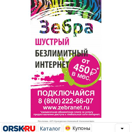
Популярное →
Строительство и ремонт
Афиша
Телекоммуникации и связь
Строительство и ремонт
Торговля
Авто и мото
Бизнес и финансы
Рестораны, кафе, бары
Юристы, Экспертиза, Страхование
Развлечения и отдых
Ремонт
Спорт Фитнес
Социальные организации
Недвижимость
Это интересно
Реклама. ИП Кучеренко Николай Николаевич
Красота Косметология
Администрация
Каталог
Купоны