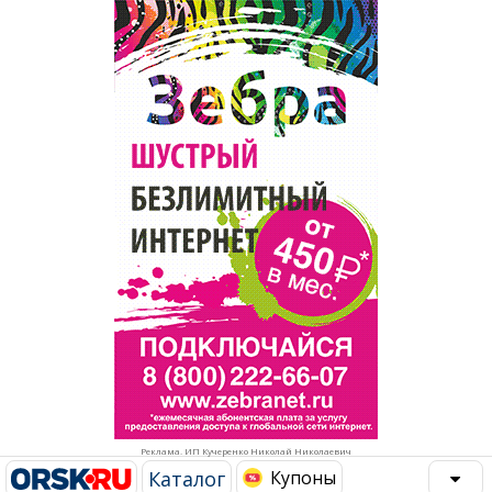
Популярное →
Строительство и ремонт
Афиша
Телекоммуникации и связь
Строительство и ремонт
Торговля
Авто и мото
Бизнес и финансы
Рестораны, кафе, бары
Юристы, Экспертиза, Страхование
Развлечения и отдых
Ремонт
Спорт Фитнес
Социальные организации
Недвижимость
Это интересно
Реклама. ИП Кучеренко Николай Николаевич
Красота Косметология
Администрация
Каталог
Купоны