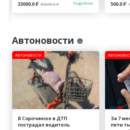
33000.0 ₽
Подробнее
500.0 ₽
89000.0 ₽
Автоновости
→
Автоновости
Автоновос
В Сорочинске в ДТП
За 7 ме
пострадал водитель
пяти т