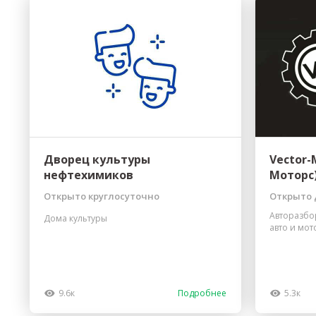
Дворец культуры
Vector-
нефтехимиков
Моторс
Открыто круглосуточно
Открыто д
Авторазбо
Дома культуры
авто и мот
9.6к
Подробнее
5.3к