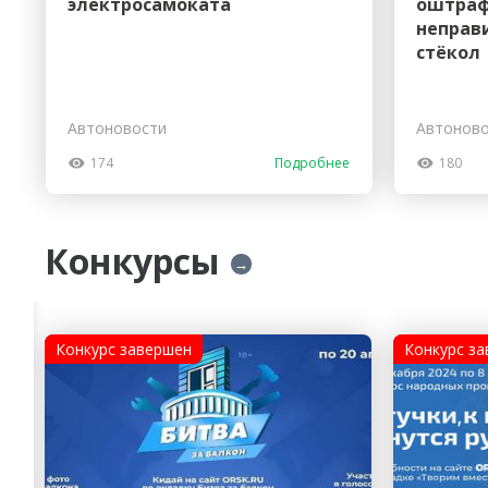
электросамоката
оштраф
неправ
стёкол
Автоновости
Автонов
174
Подробнее
180
Конкурсы
→
Конкурс завершен
Конкурс з