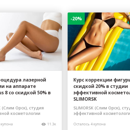
-20%
роцедура лазерной
Курс коррекции фигур
и на аппарате
скидкой 20% в студии
s 8 со скидкой 50% в
эффективной космето
SLIMORSK
 (Слим Орск), студия
SLIMORSK (Слим Орск), сту
вной косметологии
эффективной косметолог
 купона
11.3к
Осталось 4 купона