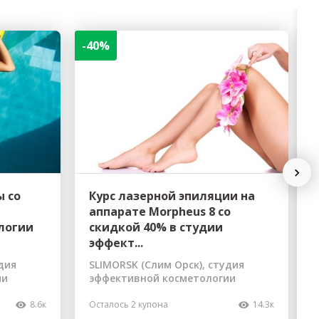
-40%
-
Next
ы со
Курс лазерной эпиляции на
аппарате Morpheus 8 со
логии
скидкой 40% в студии
эффект...
дия
SLIMORSK (Слим Орск), студия
ии
эффективной косметологии
8.6к
Осталось 2 купона
14.3к