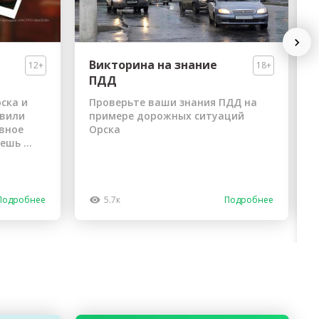
Next
Викторина на знание
12+
18+
ПДД
ска и
Проверьте ваши знания ПДД на
овили
примере дорожных ситуаций
авное
Орска
шь ...
Подробнее
5.7к
Подробнее