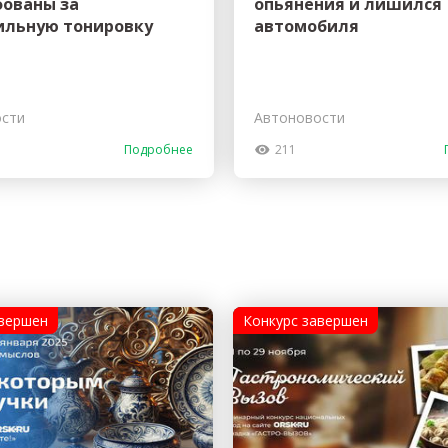
ованы за
опьянения и лишился
ильную тонировку
автомобиля
ости
Автоновости
Подробнее
211
авершен
Конкурс завершен