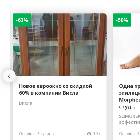
-63%
-50%
Previous
Новое евроокно со скидкой
Одна п
60% в компании Висла
эпиляци
Morpheu
Висла
студ...
SLIMORSK
эффекти
Осталось 3 купона
3.8к
Осталось 3