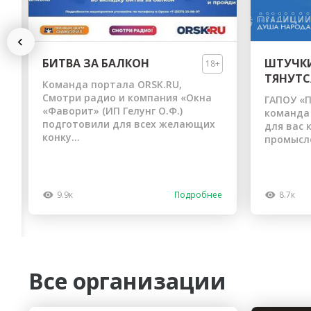
Previous
БИТВА ЗА БАЛКОН
ШТУЧКИ
18+
ТЯНУТС
Команда портала ORSK.RU,
Смотри радио и компания «Окна
ГАПОУ «П
«Фаворит» (ИП Гелунг О.Ф.)
команда
подготовили для всех желающих
для вас 
конку...
промысло
9.9к
Подробнее
8.7к
Все организации