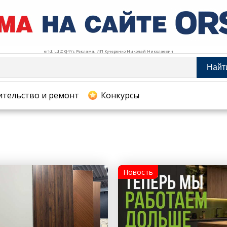
erid: LdtCKJ4Ys Реклама. ИП Кучеренко Николай Николаевич
Найт
тельство и ремонт
ительство и ремонт
Конкурсы
хование
Новость