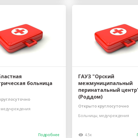
бластная
ГАУЗ "Орский
трическая больница
межмуниципальный
перинатальный центр
(Роддом)
круглосуточно
Открыто круглосуточно
 медучреждения
Больницы, медучреждения
Подробнее
4.5к