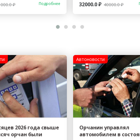
Подробнее
32000.0 ₽
1000.0 ₽
40000.0 ₽
ти
Автоновости
сяцев 2026 года свыше
Орчанин управлял
ысяч орчан были
автомобилем в состо