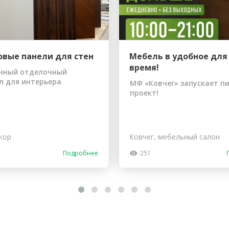
ы до...
овые панели для стен
Мебель в удобное для
время!
нный отделочный
л для интерьера
МФ «Ковчег» запускает п
проект!
кор
Ковчег, мебельный салон
Подробнее
251