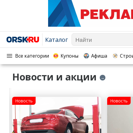
Каталог
Афиша
Телекоммуникации и связь
Популярное →
Строи
Строительство и ремонт
Торговля
Все категории
Купоны
Афиша
Стро
Авто и мото
Бизнес и финансы
Рестораны, кафе, бары
Юристы, Экспертиза, Стра
Новости и акции
→
Развлечения и отдых
Ремонт
Спорт Фитнес
Социальные организации
Недвижимость
Это интересно
Новость
Новость
Красота Косметология
Администрация
Медицина Здоровье
Промышленность
Путешествия, Туризм
Сельское хозяйство