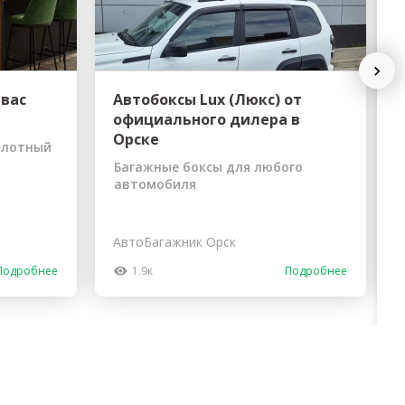
erid: LdtCKJjWj Реклама. ИП Кучеренко Николай
Next
Николаевич
 вас
Автобоксы Lux (Люкс) от
официального дилера в
Орске
илотный
Багажные боксы для любого
автомобиля
АвтоБагажник Орск
Подробнее
1.9к
Подробнее