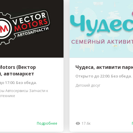
Motors (Вектор
Чудеса, активити пар
), автомаркет
Открыто до 22:00. Без обеда.
о 17:00. Без обеда.
Детский досуг
ры Автосервисы Запчасти к
отехнике
Подробнее
17.6к