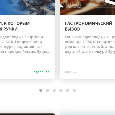
, К КОТОРЫМ
ГАСТРОНОМИЧЕСКИЙ
Я РУЧКИ
ВЫЗОВ
едколледж» г. Орска и
ГАПОУ «Педколледж» г. Ор
 ORSK.RU подготовили
команда ORSK.RU подгот
конкурс традиционных
для вас интересный, а гл
в народов России. Буде...
вкусный фотоконкурс! Буде
Подробнее
8.7к