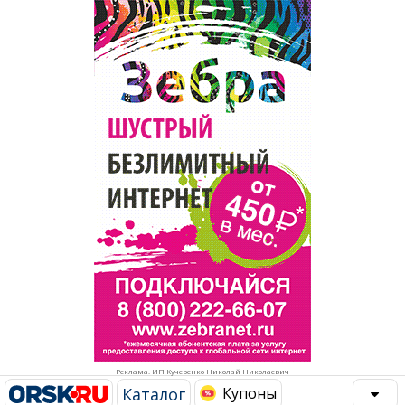
Популярное →
Строительство и ремонт
Афиша
Телекоммуникации и связь
Строительство и ремонт
Торговля
Авто и мото
Бизнес и финансы
Рестораны, кафе, бары
Юристы, Экспертиза, Страхование
Развлечения и отдых
Ремонт
Спорт Фитнес
Социальные организации
Недвижимость
Это интересно
Реклама. ИП Кучеренко Николай Николаевич
Красота Косметология
Администрация
Каталог
Купоны