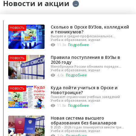
Новости и акции
→
Сколько в Орске ВУЗов, колледжей
Новость
и техникумов?
Высшее и средне-профессиональное
образование можно получить в Орске
Учеба и образование, журнал
11.3к
Подробнее
Правила поступления в ВУЗы в
Новость
2026 году
Минобрнауки России обновило порядок
приема в ВУЗы
Учеба и образование, журнал
4.6к
Подробнее
Куда пойти учиться в Орске и
Новость
Новотроицке?
Поможет справочник учебных заведений
Учеба и образование, журнал
11.8к
Подробнее
Новая система высшего
образования без бакалавров
В 2025 - 2026 годах планируется ввести три
уровня обучения
Учеба и образование, журнал
3.9к
Подробнее