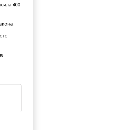
ысила 400
акона.
ого
ле