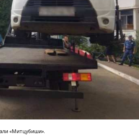
вали «Митцубиши».