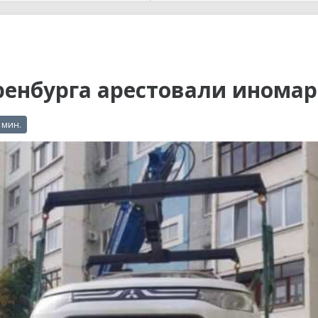
ы до...
ренбурга арестовали иномар
 мин.