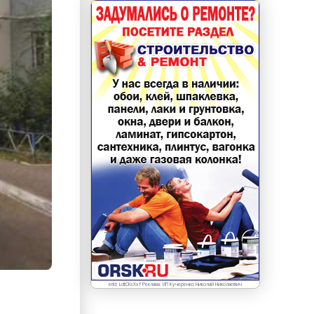
erid: LdtCKcXxf Реклама. ИП Кучеренко Николай Николаевич