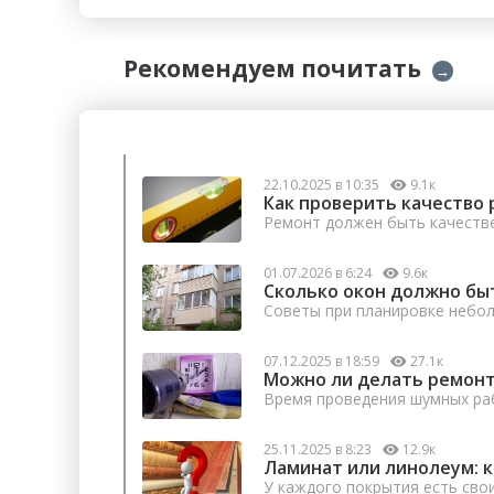
Рекомендуем почитать
→
22.10.2025 в 10:35
9.1к
Как проверить качество 
Ремонт должен быть качеств
01.07.2026 в 6:24
9.6к
Сколько окон должно бы
Советы при планировке небо
07.12.2025 в 18:59
27.1к
Можно ли делать ремонт
Время проведения шумных раб
25.11.2025 в 8:23
12.9к
Ламинат или линолеум: 
У каждого покрытия есть сво