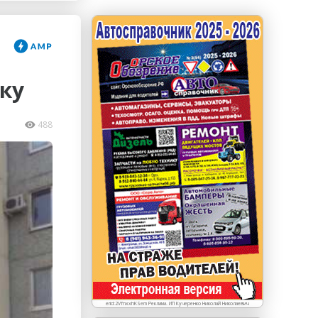
erid: LdtCKJjWj Реклама. ИП Кучеренко Николай
Николаевич
ку
488
erid:2VfnxxhKSem Реклама. ИП Кучеренко Николай Николаевич