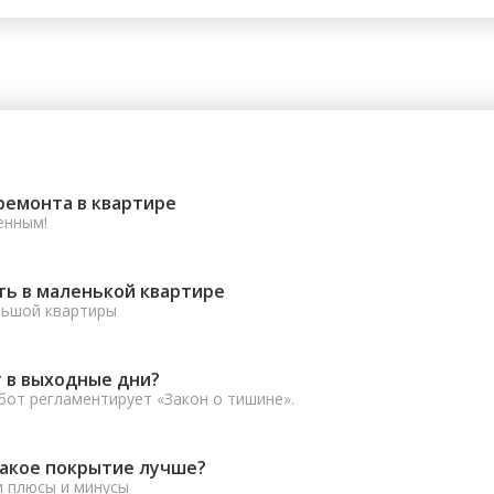
ремонта в квартире
енным!
ть в маленькой квартире
льшой квартиры
 в выходные дни?
от регламентирует «Закон о тишине».
какое покрытие лучше?
и плюсы и минусы