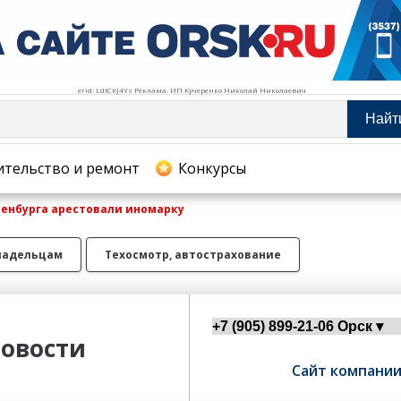
erid: LdtCKJ4Ys Реклама. ИП Кучеренко Николай Николаевич
Найт
тельство и ремонт
ительство и ремонт
Конкурсы
ренбурга арестовали иномарку
хование
ладельцам
Техосмотр, автострахование
овости
Сайт компани