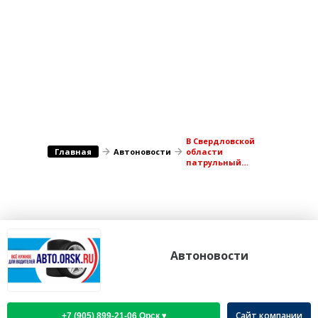
Медицина Здоровье
Промышленность
Путешествия, Туризм
Сельское хозяйство
Гостиницы
Городское хозяйство
Образование
Ветеринария, Зоотовары
Бытовые услуги
Курьерская служба, Службы до...
СМИ и Реклама
Купоны
В Свердловской
Главная
Автоновости
области
патрульный
автомобиль сам
укатился с места
происшествия
Автоновости
Сайт компании