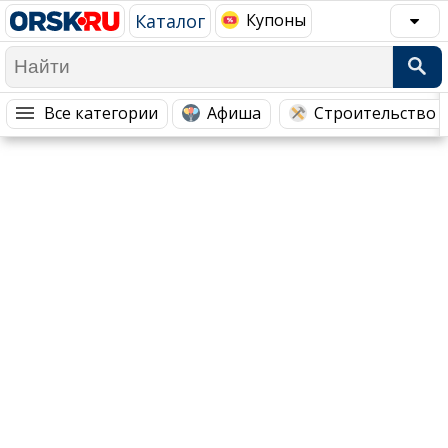
Каталог
Купоны
Популярное →
Все категории
Афиша
Строительство 
Строительство и ремонт
Афиша
Телекоммуникации и связь
Строительство и ремонт
Торговля
Авто и мото
Бизнес и финансы
Рестораны, кафе, бары
Юристы, Экспертиза, Страхование
Развлечения и отдых
Ремонт
Спорт Фитнес
Социальные организации
Недвижимость
Это интересно
Красота Косметология
Администрация