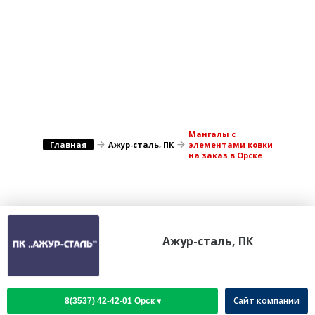
Медицина Здоровье
Промышленность
Путешествия, Туризм
Сельское хозяйство
Гостиницы
Городское хозяйство
Образование
Ветеринария, Зоотовары
Бытовые услуги
Курьерская служба, Службы до...
Мангалы с
СМИ и Реклама
Купоны
Главная
Ажур-сталь, ПК
элементами ковки
на заказ в Орске
Ажур-сталь, ПК
Сайт компании