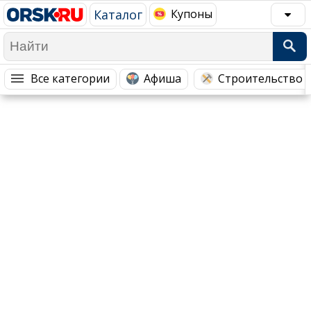
Каталог
Купоны
Популярное →
Все категории
Афиша
Строительство 
Строительство и ремонт
Афиша
Телекоммуникации и связь
Строительство и ремонт
Торговля
Авто и мото
Бизнес и финансы
Рестораны, кафе, бары
Юристы, Экспертиза, Страхование
Развлечения и отдых
Ремонт
Спорт Фитнес
Социальные организации
Недвижимость
Это интересно
Красота Косметология
Администрация