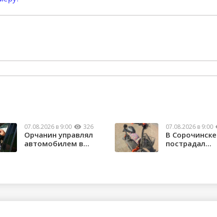
07.08.2026 в 9:00
326
07.08.2026 в 9:00
Орчанин управлял
В Сорочинске
автомобилем в
пострадал
состоянии опьяне...
водитель
электроса...