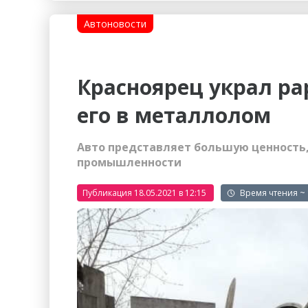
Гостиницы
Городское хозяйство
Автоновости
Образование
Ветеринария, Зоотовары
Бытовые услуги
Курьерская служба, Служб
Красноярец украл ра
СМИ и Реклама
Купоны
его в металлолом
Авто представляет большую ценность,
промышленности
Публикация 18.05.2021 в 12:15
~