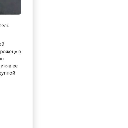
тель
ой
орожец» в
ро
риняв ее
группой