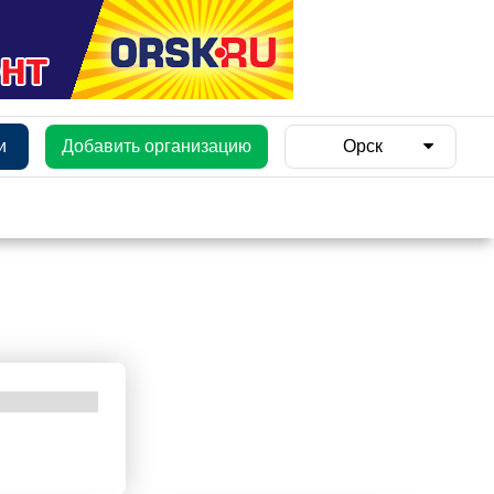
и
Добавить организацию
Орск
и