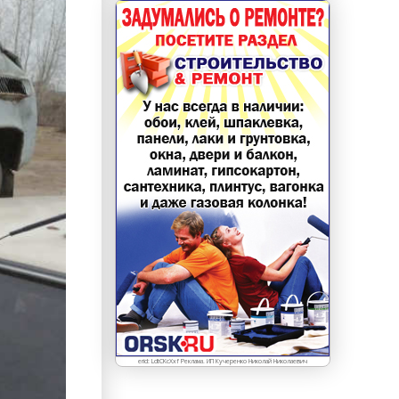
erid: LdtCKcXxf Реклама. ИП Кучеренко Николай Николаевич