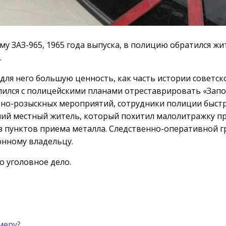
у ЗАЗ-965, 1965 года выпуска, в полицию обратился жи
.
для него большую ценность, как часть истории советск
ился с полицейскими планами отреставрировать «Зап
вно-розыскных мероприятий, сотрудники полиции быст
ний местный житель, который похитил малолитражку п
 из пунктов приема металла. Следственно-оперативной 
онному владельцу.
 уголовное дело.
меру?