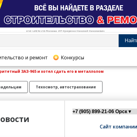
erid: LdtCKcsSb Реклама. ИП Кучеренко Николай Николаевич
Найт
тельство и ремонт
ительство и ремонт
Конкурсы
ритетный ЗАЗ-965 и хотел сдать его в металлолом
хование
ладельцам
Техосмотр, автострахование
овости
Сайт компани