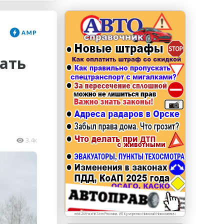
erid: LdtCKJjWj Реклама. ИП Кучеренко Николай
Николаевич
дать
3.4к
erid:2VfnxxhKSem Реклама. ИП Кучеренко Николай Николаевич