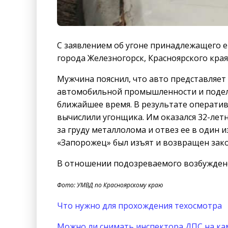
С заявлением об угоне принадлежащего ем
города Железногорск, Красноярского края
Мужчина пояснил, что авто представляет 
автомобильной промышленности и подел
ближайшее время. В результате операти
вычислили угонщика. Им оказался 32-лет
за груду металлолома и отвез ее в один
«Запорожец» был изъят и возвращен зак
В отношении подозреваемого возбуждено
Фото: УМВД по Красноярскому краю
Что нужно для прохождения техосмотра
Можно ли снимать инспектора ДПС на ка