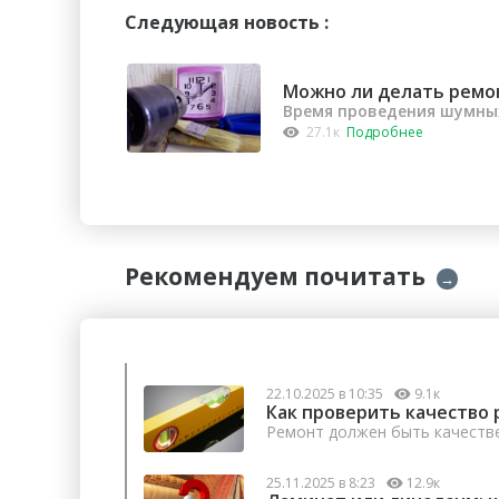
Следующая новость :
Можно ли делать ремо
Время проведения шумных
27.1к
Подробнее
Рекомендуем почитать
→
22.10.2025 в 10:35
9.1к
Как проверить качество 
Ремонт должен быть качеств
25.11.2025 в 8:23
12.9к