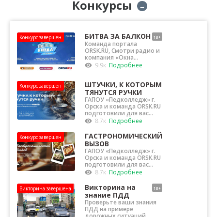
Конкурсы
→
БИТВА ЗА БАЛКОН
Конкурс завершен
18+
Команда портала
ORSK.RU, Смотри радио и
компания «Окна
«Фаворит» (ИП Гелунг О...
9.9к
Подробнее
ШТУЧКИ, К КОТОРЫМ
Конкурс завершен
ТЯНУТСЯ РУЧКИ
ГАПОУ «Педколледж» г.
Орска и команда ORSK.RU
подготовили для вас
конкурс тра...
8.7к
Подробнее
ГАСТРОНОМИЧЕСКИЙ
Конкурс завершен
12+
ВЫЗОВ
ГАПОУ «Педколледж» г.
Орска и команда ORSK.RU
подготовили для вас
интересный,...
8.7к
Подробнее
Викторина на
Викторина завершена
18+
знание ПДД
Проверьте ваши знания
ПДД на примере
дорожных ситуаций