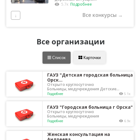
Орска
5.7к
Подробнее
Все конкурсы →
↓
Все организации
Список
Карточки
ГАУЗ "Детская городская больница
Орск...
Открыто круглосуточно
Больницы, медучреждения Детские
медучреждения
Подробнее
5.1к
ГАУЗ "Городская больница г Орска"
Открыто круглосуточно
Больницы, медучреждения
Подробнее
6.9к
Женская консультация на
Андреева