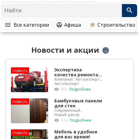
Медицина Здоровье
Промышленность
Путешествия, Туризм
Сельское хозяйство
Все категории
Афиша
Строительство 
Гостиницы
Городское хозяйство
Образование
Ветеринария, Зоотовары
Новости и акции
Бытовые услуги
Курьерская служба, Службы до...
→
СМИ и Реклама
Купоны
Экспертиза
Новость
качества ремонта
автомобиля
Компания "Автоэксперт"
проведет
АвтоЭксперт
профессиональную
655
Подробнее
независимую экспертизу
ТС
Бамбуковые панели
Новость
для стен
Современный
отделочный материал
Новый декор
для интерьера
3.1к
Подробнее
Мебель в удобное
Новость
для вас время!