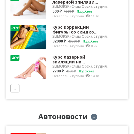
лазерной эпиляции
на аппарате
SLIMORSK (Слим Орск), студия
эффективной косметологии
Morpheus 8 со
500 ₽
1000 ₽
Подробнее
скидкой 50% в
Осталось 3 купона
11.4к
студ...
Курс коррекции
-20%
фигуры со скидкой
20% в студии
SLIMORSK (Слим Орск), студия
эффективной косметологии
эффективной
32000 ₽
40000 ₽
Подробнее
косметологии
Осталось 4 купона
8.7к
SLIMORSK
Курс лазерной
-40%
эпиляции на
аппарате Morpheus 8
SLIMORSK (Слим Орск), студия
эффективной косметологии
со скидкой 40% в
2700 ₽
4500 ₽
Подробнее
студии эффект...
Осталось 2 купона
14.4к
↓
Автоновости
→