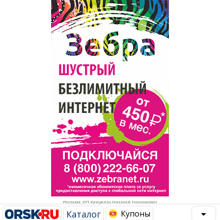
Популярное →
Строительство и ремонт
Афиша
Телекоммуникации и связь
Строительство и ремонт
Торговля
Авто и мото
Бизнес и финансы
Рестораны, кафе, бары
Юристы, Экспертиза, Страхование
Развлечения и отдых
Ремонт
Спорт Фитнес
Социальные организации
Недвижимость
Это интересно
Реклама. ИП Кучеренко Николай Николаевич
Красота Косметология
Администрация
Каталог
Купоны