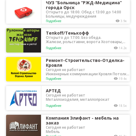
ЧУЗ “Больница “РЖД-Медицина”
города Орск
Открыто до 18:00. Обед с 13:00 до 14:00
Больницы, медучреждения
Подробнее
3.9к
Tenkoff/Тенькофф
Открыто до 17:00. Без обеда.
Жалюзи, рольставни, ворота Хозтовары,
товары для дома
Подробнее
14.2к
Ремонт-Строительство-Отделка-
Кровля
Сегодня не работает
Инженерные коммуникации Кровля Потолки
натяжные Проектирование Ремонт и
Подробнее
19.4к
отделка Строительные организации
АРТЕД
Сегодня не работает
Металлоизделия, металлопрокат
Подробнее
18.5к
Компания Элифант - мебель на
заказ
Сегодня не работает
Мебель