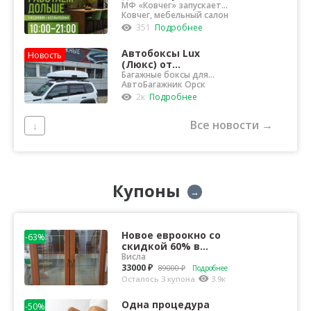
МФ «Ковчег» запускает
пилотный проект!
Ковчег, мебельный салон
351
Подробнее
Автобоксы Lux
Новость
(Люкс) от
официального
Багажные боксы для
любого автомобиля
АвтоБагажник Орск
дилера в Орске
2к
Подробнее
Все новости →
↓
Купоны
→
Новое евроокно со
-63%
скидкой 60% в
компании Висла
Висла
33000 ₽
89000 ₽
Подробнее
Осталось 3 купона
3.9к
Одна процедура
-50%