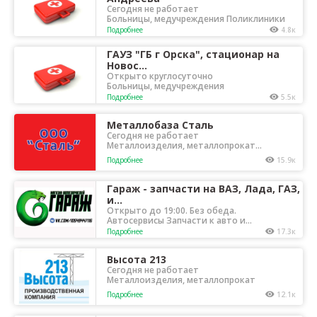
Сегодня не работает
Больницы, медучреждения Поликлиники
Подробнее
4.8к
ГАУЗ "ГБ г Орска", стационар на
Новос...
Открыто круглосуточно
Больницы, медучреждения
Подробнее
5.5к
Металлобаза Сталь
Сегодня не работает
Металлоизделия, металлопрокат
Строительные и отделочные материалы
Подробнее
15.9к
Гараж - запчасти на ВАЗ, Лада, ГАЗ,
и...
Открыто до 19:00. Без обеда.
Автосервисы Запчасти к авто и
мототехнике
Подробнее
17.3к
Высота 213
Сегодня не работает
Металлоизделия, металлопрокат
Подробнее
12.1к