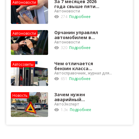
За 7 месяцев 2026
Автоновости
года свыше пяти
тысяч орчан были
Автоновости
оштрафованы за
274
Подробнее
неправильную
тонировку стёкол
Орчанин управлял
Автоновости
автомобилем в
состоянии
Автоновости
опьянения и
320
Подробнее
лишился
автомобиля
Чем отличается
Автосоветы
бензин класса
"Евро-5" от "Евро-3"?
Автосправочник, журнал для
водителей
651
Подробнее
Зачем нужен
Новость
аварийный
комиссар?
АвтоЭксперт
1.3к
Подробнее