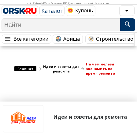
Медицина Здоровье
Промышленность
erid:2VfnxxhKSem Реклама. ИП Кучеренко Николай Николаевич
Каталог
Купоны
Путешествия, Туризм
Сельское хозяйство
Гостиницы
Городское хозяйство
Образование
Ветеринария, Зоотовары
Все категории
Афиша
Строительство 
Бытовые услуги
Курьерская служба, Службы до...
СМИ и Реклама
Купоны
На чем нельзя
Идеи и советы для
Главная
экономить во
ремонта
время ремонта
Идеи и советы для ремонта