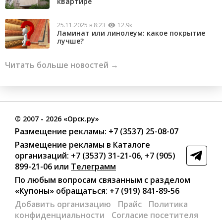
квартире
25.11.2025 в 8:23
12.9к
Ламинат или линолеум: какое покрытие
лучше?
Читать больше новостей →
©
2007
- 2026 «Орск.ру»
Размещение рекламы:
+7 (3537) 25-08-07
Размещение рекламы в Каталоге
организаций
:
+7 (3537) 31-21-06
,
+7 (905)
899-21-06
или
Телеграмм
По любым вопросам связанным с разделом
«Купоны»
обращаться:
+7 (919) 841-89-56
Добавить организацию
Прайс
Политика
конфиденциальности
Согласие посетителя