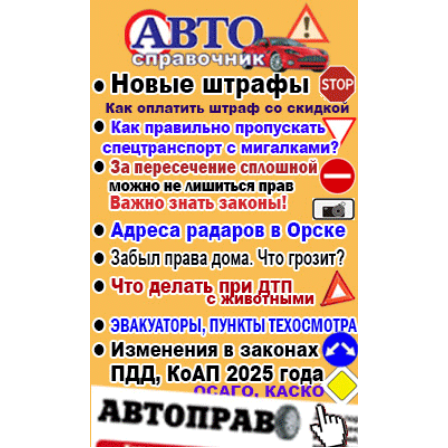
Популярное →
Строительство и ремонт
Афиша
Телекоммуникации и связь
Строительство и ремонт
Торговля
Авто и мото
Бизнес и финансы
Рестораны, кафе, бары
Юристы, Экспертиза, Страхование
Развлечения и отдых
Ремонт
Спорт Фитнес
Социальные организации
Недвижимость
Это интересно
Красота Косметология
Администрация