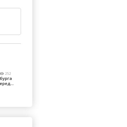
252
бурга
перед
...