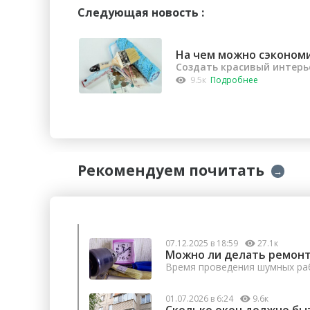
Следующая новость :
На чем можно сэконом
Создать красивый интерь
9.5к
Подробнее
Рекомендуем почитать
→
07.12.2025 в 18:59
27.1к
Можно ли делать ремонт
Время проведения шумных раб
01.07.2026 в 6:24
9.6к
Сколько окон должно бы