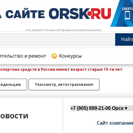
erid: LdtCKJ4Ys Реклама. ИП Кучеренко Николай Николаевич
Найт
тельство и ремонт
ительство и ремонт
Конкурсы
спортных средств в России имеют возраст старше 15-ти лет
хование
ладельцам
Техосмотр, автострахование
овости
Сайт компани