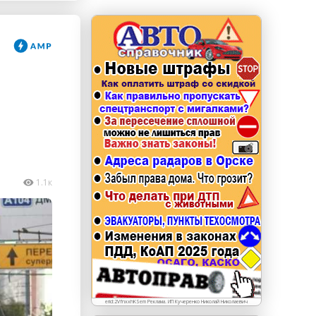
erid: LdtCKJjWj Реклама. ИП Кучеренко Николай
Николаевич
1.1к
erid:2VfnxxhKSem Реклама. ИП Кучеренко Николай Николаевич