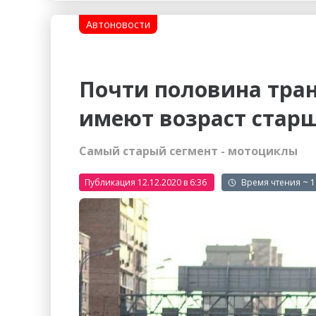
Гостиницы
Городское хозяйство
Автоновости
Образование
Ветеринария, Зоотовары
Бытовые услуги
Курьерская служба, Служб
Почти половина тран
СМИ и Реклама
Купоны
имеют возраст старш
Самый старый сегмент - мотоциклы
Публикация 12.12.2020 в 6:36
~ 1