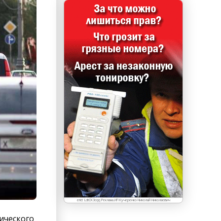
erid: LdtCK3cqq Реклама.ИП Кучеренко Николай Николаевич
тического