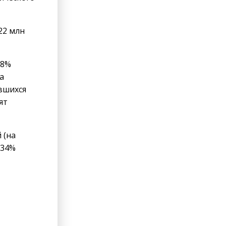
22 млн
88%
а
вшихся
ят
 (на
 34%