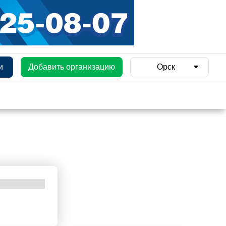
и
Добавить организацию
Орск
и