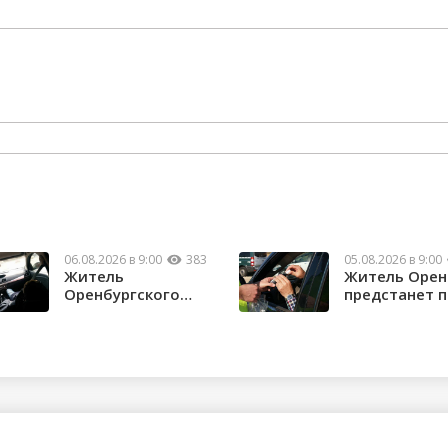
06.08.2026 в 9:00
383
05.08.2026 в 9:00
Житель
Житель Орен
Оренбургского
предстанет 
района потерял
судом за повт
почти 1,5 м...