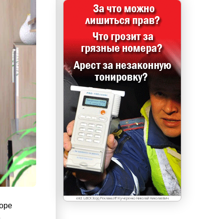
erid: LdtCK3cqq Реклама.ИП Кучеренко Николай Николаевич
оре
е