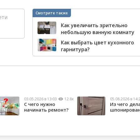
Смотрите также
ети
Как увеличить зрительно
небольшую ванную комнату
Как выбрать цвет кухонного
гарнитура?
03.05.2026 в 13:03
12.8к
05.08.2026 в 14:
С чего нужно
Из чего дел
начинать ремонт?
шпонирова
двери?