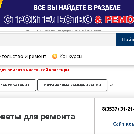
erid: LdtCKcsSb Реклама. ИП Кучеренко Николай Николаевич
Найт
тельство и ремонт
ительство и ремонт
Конкурсы
для ремонта маленькой квартиры
хование
роектирование
Инженерные коммуникации
8(3537) 31-2
оветы для ремонта
Сайт ко