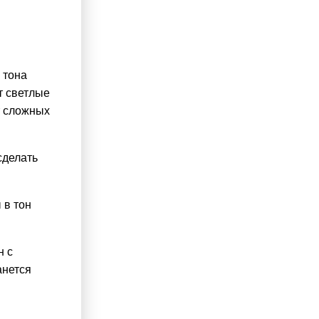
 тона
т светлые
т сложных
сделать
 в тон
н с
анется