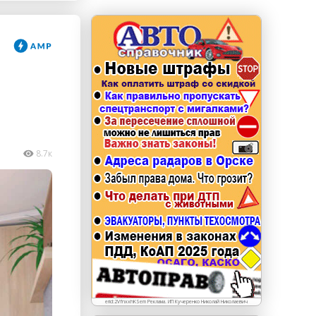
erid: LdtCKJjWj Реклама. ИП Кучеренко Николай
Николаевич
8.7к
erid:2VfnxxhKSem Реклама. ИП Кучеренко Николай Николаевич