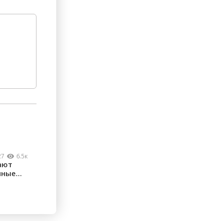
27
6.5к
ают
нные