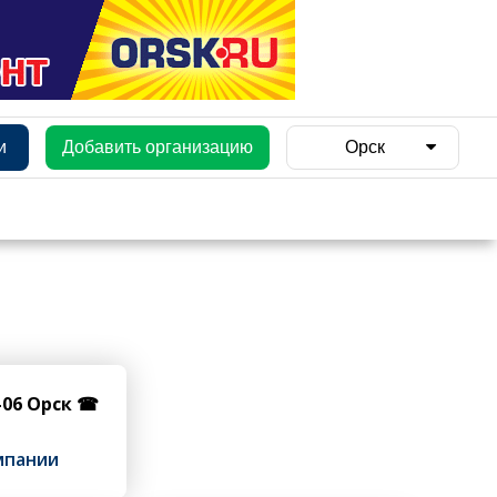
и
Добавить организацию
Орск
1-06 Орск ☎
мпании