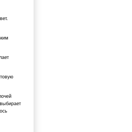
вет.
ьким
лает
ытовую
лочей
 выбирает
ось