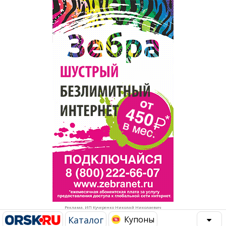
Популярное →
Строительство и ремонт
Афиша
Телекоммуникации и связь
Строительство и ремонт
Торговля
Авто и мото
Бизнес и финансы
Рестораны, кафе, бары
Юристы, Экспертиза, Страхование
Развлечения и отдых
Ремонт
Спорт Фитнес
Социальные организации
Недвижимость
Это интересно
Реклама. ИП Кучеренко Николай Николаевич
Красота Косметология
Администрация
Каталог
Купоны