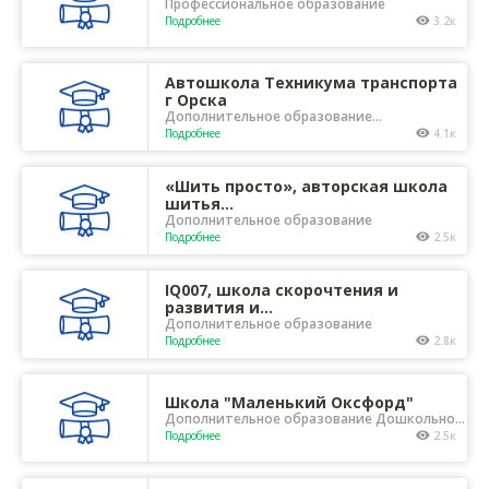
Профессиональное образование
Подробнее
3.2к
Автошкола Техникума транспорта
г Орска
Дополнительное образование
Профессиональное образование
Подробнее
4.1к
«Шить просто», авторская школа
шитья...
Дополнительное образование
Подробнее
2.5к
IQ007, школа скорочтения и
развития и...
Дополнительное образование
Подробнее
2.8к
Школа "Маленький Оксфорд"
Дополнительное образование Дошкольное
образование
Подробнее
2.5к