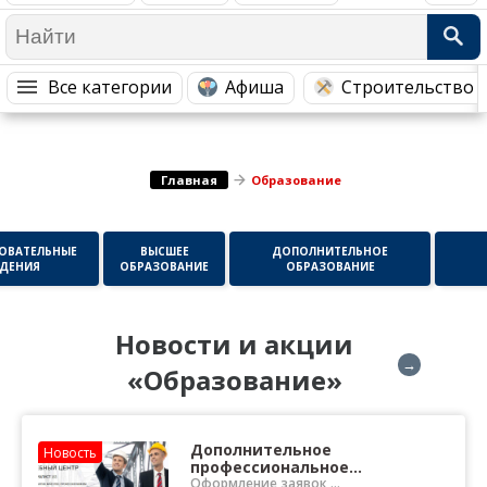
Медицина Здоровье
Промышленность
Путешествия, Туризм
Сельское хозяйство
Все категории
Афиша
Строительство 
Гостиницы
Городское хозяйство
Образование
Ветеринария, Зоотовары
Бытовые услуги
Курьерская служба, Службы до...
Главная
Образование
СМИ и Реклама
Купоны
ОВАТЕЛЬНЫЕ
ВЫСШЕЕ
ДОПОЛНИТЕЛЬНОЕ
ДЕНИЯ
ОБРАЗОВАНИЕ
ОБРАЗОВАНИЕ
Новости и акции
→
«Образование»
Дополнительное
Новость
профессиональное
образование и
Оформление заявок,