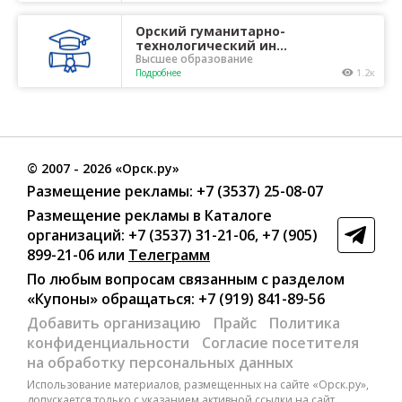
Орский гуманитарно-
технологический ин...
Высшее образование
Подробнее
1.2к
©
2007
- 2026 «Орск.ру»
Размещение рекламы:
+7 (3537) 25-08-07
Размещение рекламы в Каталоге
организаций
:
+7 (3537) 31-21-06
,
+7 (905)
899-21-06
или
Телеграмм
По любым вопросам связанным с разделом
«Купоны»
обращаться:
+7 (919) 841-89-56
Добавить организацию
Прайс
Политика
конфиденциальности
Согласие посетителя
на обработку персональных данных
Использование материалов, размещенных на сайте «Орск.ру»,
допускается только с указанием активной ссылки на сайт