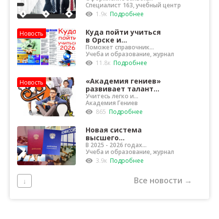
выдача удостоверений и
Специалист 163, учебный центр
повышение
протоколов
квалификации в
1.9к
Подробнее
осуществляется в Орске
Орске
Куда пойти учиться
Новость
в Орске и
Новотроицке?
Поможет справочник
учебных заведений
Учеба и образование, журнал
11.8к
Подробнее
«Академия гениев»
Новость
развивает таланты
с удовольствием!
Учитесь легко и
эффективно, учитесь для
Академия Гениев
реальных достижений
865
Подробнее
Новая система
высшего
образования без
В 2025 - 2026 годах
планируется ввести три
Учеба и образование, журнал
бакалавров
уровня обучения
3.9к
Подробнее
Все новости →
↓