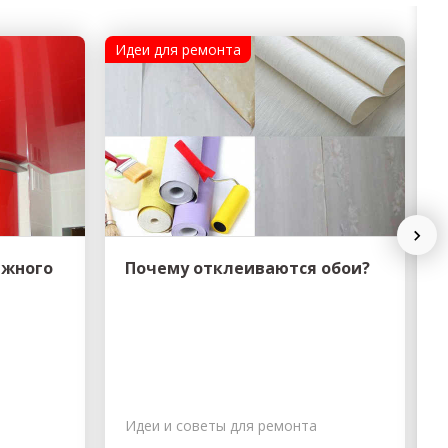
Идеи для ремонта
И
Next
яжного
Почему отклеиваются обои?
Идеи и советы для ремонта